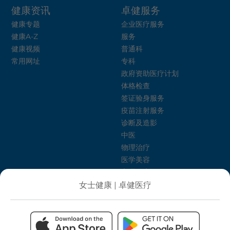
健康资讯
卓健服务
健康专题
企业医疗服务
健康A-Z
服务
健康视频
普通科
常用网址
专科
政府资助医疗计划
体格检查
签证验身服务
疫苗注射服务
诊断及造影
中医
物理治疗
医学美容
心理健康
卓健护理介绍所
女士健康 | 卓健医疗
饮食治疗
健康生活计划
私隐政策
条款及细则
电子健康纪录系统须知
网站地图
无