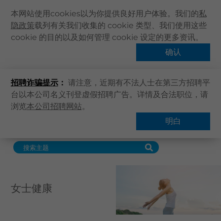
本网站使用cookies以为你提供良好用户体验。我们的
私
隐政策
载列有关我们收集的 cookie 类型、我们使用这些
主页
cookie 的目的以及如何管理 cookie 设定的更多资讯。
关于卓健
确认
健康专题
健康资讯
招聘诈骗提示
：
请注意，近期有不法人士在第三方招聘平
卓健服务
台以本公司名义刊登虚假招聘广告。详情及合法职位，请
卓健手机App
浏览
本公司招聘网站
。
主页
健康資訊
健康專題
女士健康
卓健eShop
明白
搜索主题
企业客户登入
最新资讯
联络我们
搜寻医疗服务
女士健康
登记 / 登入
立即预约